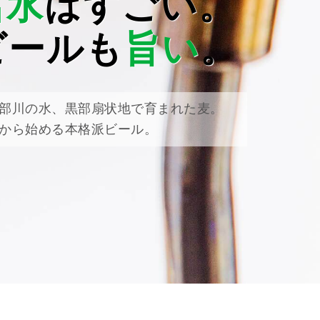
名水
はすごい。
ビールも
旨い
。
部川の水、黒部扇状地で育まれた麦。
から始める本格派ビール。