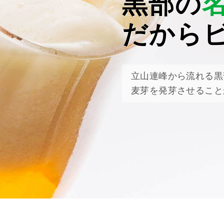
黒部の
だから
立山連峰から流れる黒
麦芽を発芽させること