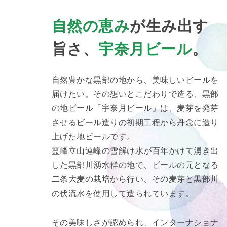
自然の恵み
が生み出す
旨さ、
宇奈月ビール
。
自然豊かな黒部の地から、美味しいビールを
届けたい。その想いとこだわりで造る、黒部
の地ビール「宇奈月ビール」は、麦芽を発芽
させるビール造りの初期工程から丹念に造り
上げた地ビールです。
霊峰立山連峰の雪解け水が百年かけて湧き出
した黒部川湧水群の地で、ビールの元となる
二条大麦の栽培から行い、その麦芽と黒部川
の伏流水を使用して造られています。
その美味しさが認められ、インターナショナ